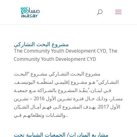
مشروع البحث التشاركي
The Community Youth Development CYD
The
,
Community Youth Development CYD
مشروع البحـث التشـاركي مشـروع ʺالبحـث
التشـاركيʺ هـو مشـروع إقليمـي لمنظّمـة اليونيسـف.
فـي لبنـان، ُينفّـذ المشـروع بالشـراكة مـع جمعيـة
مسـار، وذلـك خـال فتـرة تشـرين الأول 2016 – تشـرين
الأول 2017. يهـدف المشـروع الـى فهـم آمـال الشـبّان
والشـابات وتطلعاتهـم فـي...
مشاريع المبادرات/ الجمعيات الشبابية تحت