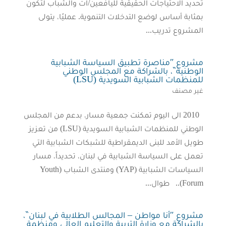
تحديد الاحتياجات الحقيقية لليافعين/ات والشباب لتكون
بمثابة أساس لوضع التدخلات التنموية. عمليًا، يتولى
المشروع تدريب...
مشروع ʺمناصرة تطبيق السياسة الشبابية
الوطنية‶، بالشراكة مع المجلس الوطني
للمنظمات الشبابية السويدية (LSU)
غير مصنف
2010 الى اليوم تمكنت جمعية مسار، بدعم من المجلس
الوطني للمنظمات الشبابية السويدية (LSU) من تعزيز
طويل الأمد للبنى الديمقراطية للشبكات الشبابية التي
تعمل على السياسة الشبابية في لبنان، تحديداً، مسار
السياسات الشبابية (YAP) ومنتدى الشباب (Youth
Forum).. طوال...
مشروع ʺأنا مواطن – المجالس الطلابية في لبنان‶،
بالشراكة مع وزارة التربية والتعليم العالي ومنظمة