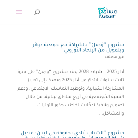
مشروع “وَصِلْ” بالشراكة مع جمعية دوائر
وبتمويل من الإتحاد الأوروبي
غير مصنف
آذار 2025 – شباط 2028 يمتد مشروع “وَصِلْ” على فترة
ثلاث سنوات ابتداءً من آذار 2025 ويهدف إلى تعزيز
المشاركة الشبابية، وتوطيد التماسك الاجتماعي، ودعم
التنمية المُجتمعية في أربع مناطق لبنانية، من خلال
تصميم وتنفيذ تدخّلات تخاطب جذور التوترات
والمشاكل...
مشروع “الشباب يُنادي بحقوقه في لبنان: قنديل –
شبكة الممرضات والممرضين الفلسطينيين في